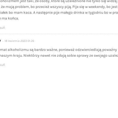
oholizmem jest taki, że osoby, które są uzależnione nie tylko się widzą 
że mają problem, bo przecież wszyscy piją. Pije się w weekendy, bo jest
iałek bo mam kaca. A następnie pije małego drinka w tygodniu bo w prac
 ma końca.
suń
y
18 kwietnia 2023 01:26
temat alkoholizmu są bardzo ważne, ponieważ odzwierciedlają poważny 
naszym kraju. Niektórzy nawet nie zdają sobie sprawy ze swojego uzale
suń