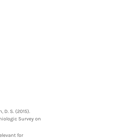
n, D. S. (2015).
miologic Survey on
elevant for