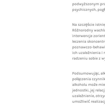
podwyższonym praw
psychicznych, pog
Na szczęście istni
Różnorodny wachla
interwencje zorie
leczenia skoncentr
poznawczo-behawio
ich uzależnienia i
radzeniu sobie z 
Podsumowując, alk
połączenia czynni
alkoholu może mieć
jednostki, jej rel
uzależnienie, otrz
umożliwić realizac