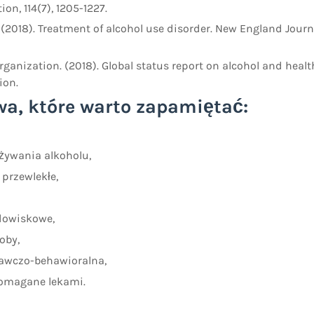
ion, 114(7), 1205-1227.
. (2018). Treatment of alcohol use disorder. New England Journ
rganization. (2018). Global status report on alcohol and healt
ion.
a, które warto zapamiętać:
żywania alkoholu,
 przewlekłe,
odowiskowe,
oby,
nawczo-behawioralna,
pomagane lekami.