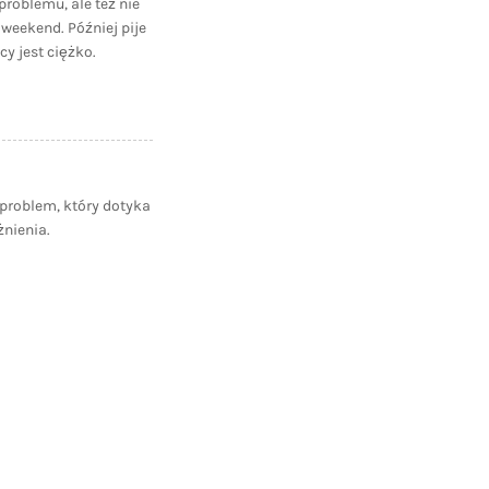
problemu, ale też nie
 weekend. Później pije
y jest ciężko.
problem, który dotyka
żnienia.