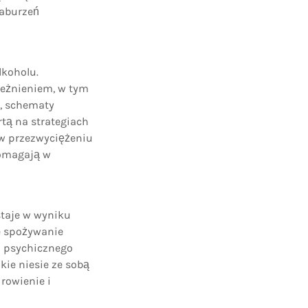
zaburzeń
lkoholu.
leżnieniem, w tym
, schematy
tą na strategiach
w przezwyciężeniu
pomagają w
taje w wyniku
e spożywanie
i psychicznego
kie niesie ze sobą
rowienie i