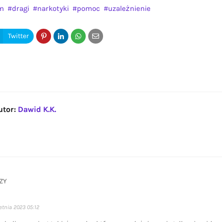
zm
dragi
narkotyki
pomoc
uzależnienie
utor:
Dawid K.K.
ZY
etnia 2023 05:12