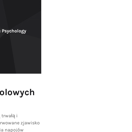
c Psychology
holowych
trwałą i
serwowane zjawisko
ia napojów