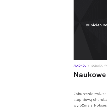
Clinician C
ALKOHOL
SOBOTA, KW
Naukowe 
Zaburzenia związa
stopniową chorobą,
wyróżnia się obs