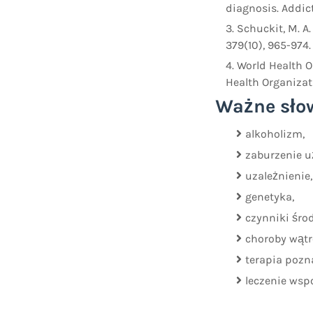
diagnosis. Addict
Schuckit, M. A
379(10), 965-974.
World Health O
Health Organizat
Ważne słow
alkoholizm,
zaburzenie u
uzależnienie,
genetyka,
czynniki śr
choroby wątr
terapia poz
leczenie ws