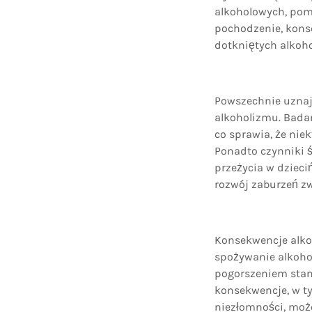
alkoholowych, pom
pochodzenie, konse
dotkniętych alko
Powszechnie uznaj
alkoholizmu. Badan
co sprawia, że nie
Ponadto czynniki 
przeżycia w dzieci
rozwój zaburzeń z
Konsekwencje alko
spożywanie alkoho
pogorszeniem stan
konsekwencje, w ty
niezłomności, może