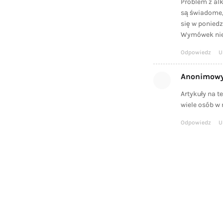
Problem z alk
są świadome, 
się w poniedz
Wymówek nie
Odpowiedz
U
Anonimow
Artykuły na 
wiele osób w 
Odpowiedz
U