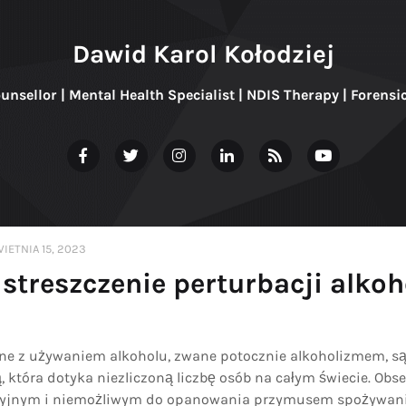
Dawid Karol Kołodziej
ounsellor | Mental Health Specialist | NDIS Therapy | Forensi
IETNIA 15, 2023
streszczenie perturbacji alko
ne z używaniem alkoholu, zwane potocznie alkoholizmem, są 
 która dotyka niezliczoną liczbę osób na całym świecie. Ob
esyjnym i niemożliwym do opanowania przymusem spożywan