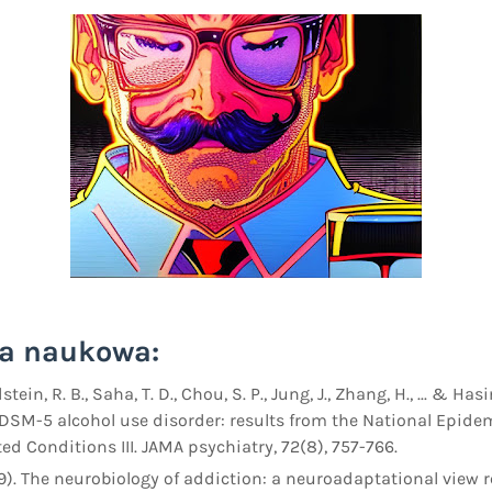
ia naukowa:
stein, R. B., Saha, T. D., Chou, S. P., Jung, J., Zhang, H., ... & Hasi
DSM-5 alcohol use disorder: results from the National Epide
ed Conditions III. JAMA psychiatry, 72(8), 757-766.
19). The neurobiology of addiction: a neuroadaptational view r