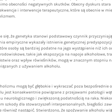
imo obecności negatywnych skutków. Obecny dyskurs stara s
kwencje i interwencje terapeutyczne, które są obecnie w mie
holizmem.
e się, że genetyka stanowi podstawowy czynnik przyczyniają
ia empiryczne wykazały istnienie genetycznej predyspozycj
które osoby są bardziej podatne na jego wystąpienie niż ich 
środowiskowe, takie jak ekspozycja na napoje alkoholowe, t
ństwie oraz wpływ rówieśników, mogą w znacznym stopniu nas
wiązanych z używaniem alkoholu.
holizmu mogą być głębokie i wykraczać poza bezpośrednie ok
lu jest konsekwentnie powiązane z przejawami patologii wąt
u neurologicznego i zwiększoną podatnością na raka. Nieko
m szkody dla stowarzyszeń interpersonalnych, biegłości zawo
 również nastąpić. Stwierdzono, że spożywanie alkoholu wią