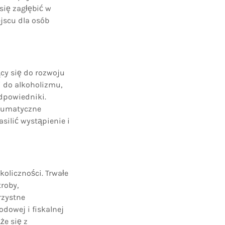
ię zagłębić w
jscu dla osób
cy się do rozwoju
i do alkoholizmu,
odpowiedniki.
raumatyczne
ilić wystąpienie i
oliczności. Trwałe
roby,
rzystne
dowej i fiskalnej
że się z