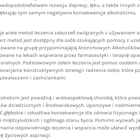
dopodobieństwem rozwoju depresji, lęku, a także innych 
łębiając tym samym negatywne konsekwencje alkoholizmu.
eje wiele metod leczenia zaburzeń związanych z używaniem a
rz metod jest dostępny dla osób szukających pomocy z uza
ntowane na grupę przypominającą Anonimowych Alkoholików
owane na lekach wspierane przez farmaceutyki i terapię opar
ralnych. Podstawowym celem leczenia jest pomoc osobom 
 rozwijanie konstruktywnych strategii radzenia sobie, które 
wyzwalaczami i zachciankami.
oholizm jest poważną i wieloaspektową chorobą, która pows
ków dziedzicznych i środowiskowych. Uporczywe i nadmiern
 głębokie i szkodliwe konsekwencje dla zdrowia fizycznego 
acji międzyludzkich i ogólnego stanu bycia. Pomimo wyzwań, ja
ymanie odpowiedniego leczenia i wsparcia może ułatwić wyzd
ję życiowych aspiracji.