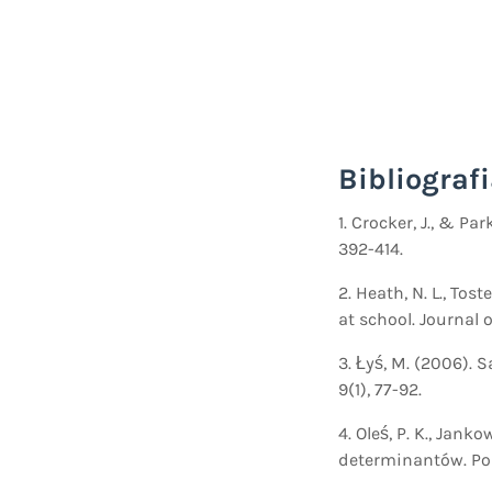
Bibliograf
1. Crocker, J., & Pa
392-414.
2. Heath, N. L., Tos
at school. Journal o
3. Łyś, M. (2006).
9(1), 77-92.
4. Oleś, P. K., Jan
determinantów. Pol