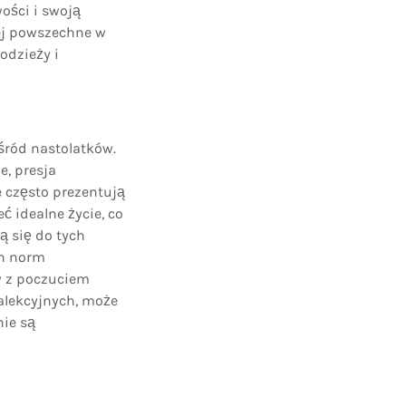
wości i swoją
ej powszechne w
odzieży i
ród nastolatków.
e, presja
e często prezentują
ć idealne życie, co
ą się do tych
ch norm
w z poczuciem
zalekcyjnych, może
ie są