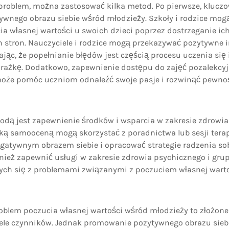
problem, można zastosować kilka metod. Po pierwsze, kluczo
wnego obrazu siebie wśród młodzieży. Szkoły i rodzice mo
 własnej wartości u swoich dzieci poprzez dostrzeganie ich
h stron. Nauczyciele i rodzice mogą przekazywać pozytywne 
ając, że popełnianie błędów jest częścią procesu uczenia się i
rażkę. Dodatkowo, zapewnienie dostępu do zajęć pozalekcyjn
może pomóc uczniom odnaleźć swoje pasje i rozwinąć pewnoś
odą jest zapewnienie środków i wsparcia w zakresie zdrowia
ską samooceną mogą skorzystać z poradnictwa lub sesji tera
gatywnym obrazem siebie i opracować strategie radzenia sobi
ież zapewnić usługi w zakresie zdrowia psychicznego i grup
ch się z problemami związanymi z poczuciem własnej warto
blem poczucia własnej wartości wśród młodzieży to złożone
iele czynników. Jednak promowanie pozytywnego obrazu sieb