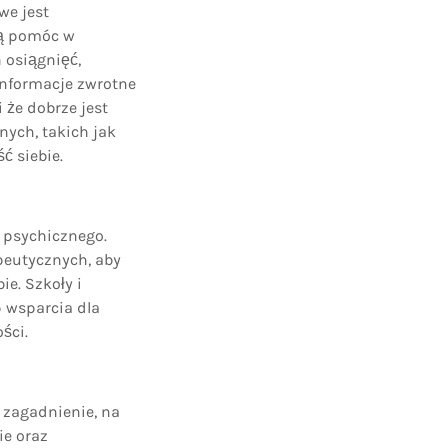
we jest
gą pomóc w
 osiągnięć,
informacje zwrotne
 że dobrze jest
ych, takich jak
ć siebie.
 psychicznego.
peutycznych, aby
e. Szkoły i
 wsparcia dla
ści.
 zagadnienie, na
ie oraz