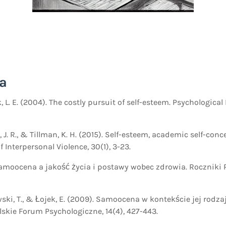
ia
rk, L. E. (2004). The costly pursuit of self-esteem. Psychological 
te, J. R., & Tillman, K. H. (2015). Self-esteem, academic self-co
f Interpersonal Violence, 30(1), 3-23.
 Samoocena a jakość życia i postawy wobec zdrowia. Roczniki 
kowski, T., & Łojek, E. (2009). Samoocena w kontekście jej rodza
skie Forum Psychologiczne, 14(4), 427-443.