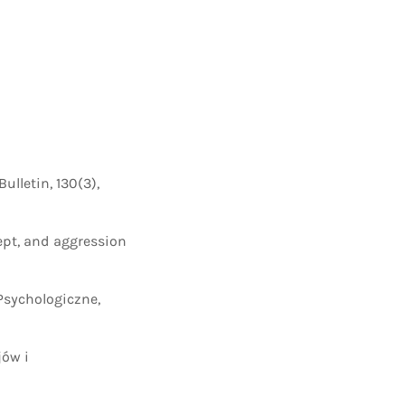
Bulletin, 130(3),
ncept, and aggression
Psychologiczne,
jów i