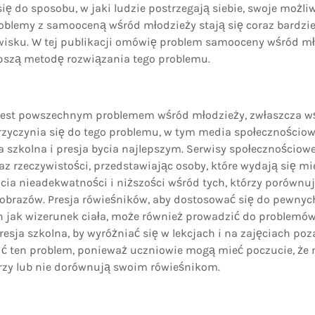
ię do sposobu, w jaki ludzie postrzegają siebie, swoje możli
roblemy z samooceną wśród młodzieży stają się coraz bardzi
wisku. W tej publikacji omówię problem samooceny wśród mł
pszą metodę rozwiązania tego problemu.
est powszechnym problemem wśród młodzieży, zwłaszcza wś
zyczynia się do tego problemu, w tym media społecznościow
a szkolna i presja bycia najlepszym. Serwisy społecznościow
az rzeczywistości, przedstawiając osoby, które wydają się mie
ia nieadekwatności i niższości wśród tych, którzy porównuj
obrazów. Presja rówieśników, aby dostosować się do pewny
ch jak wizerunek ciała, może również prowadzić do problemó
Presja szkolna, by wyróżniać się w lekcjach i na zajęciach po
ć ten problem, ponieważ uczniowie mogą mieć poczucie, że n
rzy lub nie dorównują swoim rówieśnikom.