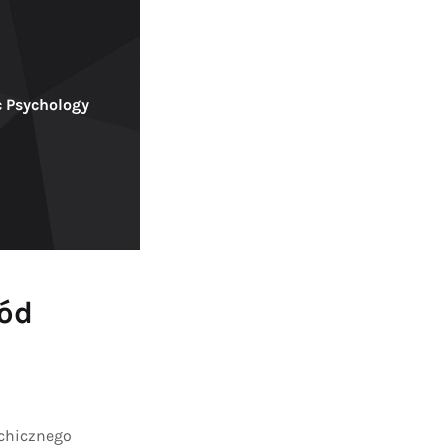
c Psychology
ód
ychicznego