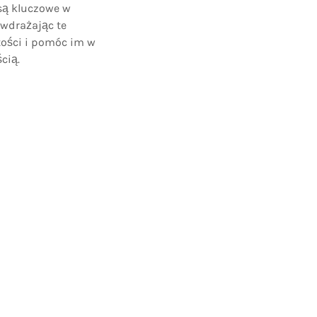
są kluczowe w
wdrażając te
ości i pomóc im w
cią.