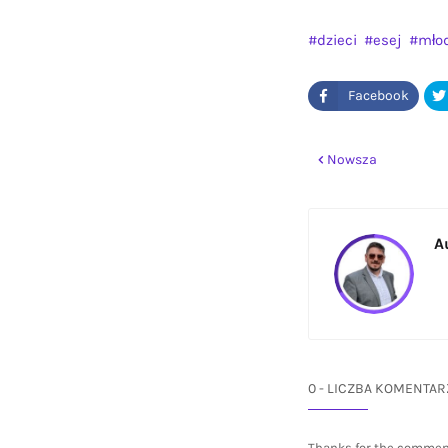
dzieci
esej
mło
Nowsza
A
0 - LICZBA KOMENTAR
Thanks for the commen