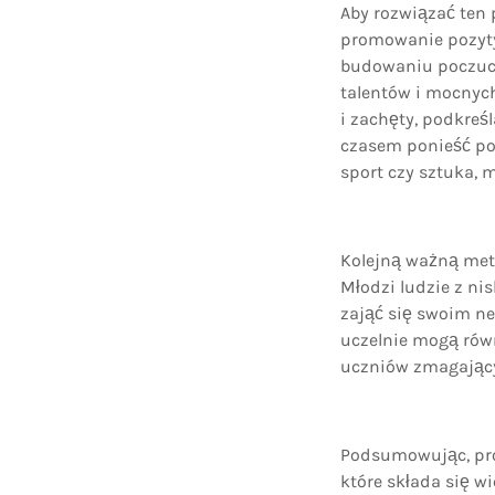
Aby rozwiązać ten 
promowanie pozyty
budowaniu poczucia
talentów i mocnyc
i zachęty, podkreśl
czasem ponieść po
sport czy sztuka, 
Kolejną ważną met
Młodzi ludzie z ni
zająć się swoim ne
uczelnie mogą równ
uczniów zmagający
Podsumowując, pro
które składa się w