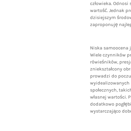
człowieka. Odnosi s
wartość. Jednak p
dzisiejszym środo
zaproponuję najle
Niska samoocena j
Wiele czynników pr
rówieśników, presj
zniekształcony obr
prowadzi do poczuc
wyidealizowanych 
społecznych, taki
własnej wartości. 
dodatkowo pogłębi
wystarczająco dob