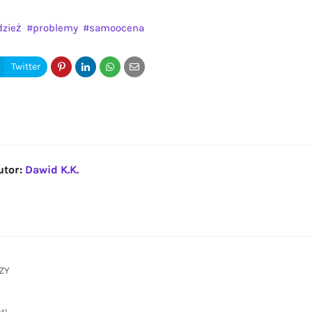
dzież
problemy
samoocena
utor:
Dawid K.K.
ZY
t!