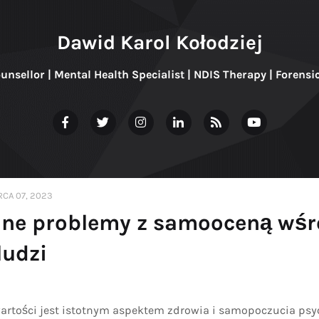
Dawid Karol Kołodziej
ounsellor | Mental Health Specialist | NDIS Therapy | Forensi
CA 07, 2023
ne problemy z samooceną wśr
ludzi
wartości jest istotnym aspektem zdrowia i samopoczucia ps