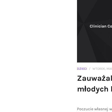
Clinician C
DZIECI
WTOREK, MAR
Zauważal
młodych 
Poczucie własnej 