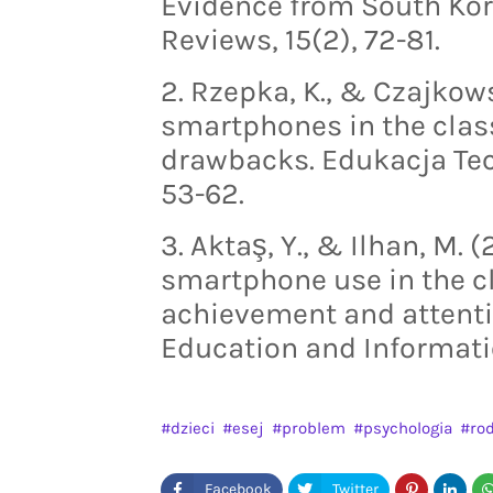
Evidence from South Kor
Reviews, 15(2), 72-81.
2. Rzepka, K., & Czajkows
smartphones in the clas
drawbacks. Edukacja Tec
53-62.
3. Aktaş, Y., & Ilhan, M. 
smartphone use in the 
achievement and attentio
Education and Informatio
dzieci
esej
problem
psychologia
rod