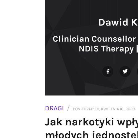
Dawid K
Clinician Counsellor 
NDIS Therapy 
DRAGI
PONIEDZIAŁEK, KWIETNIA 10, 2023
Jak narkotyki wpł
młodych jednoste