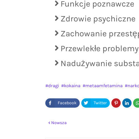
Funkcje poznawcze
Zdrowie psychiczne
Zachowanie przestę
Przewlekłe problem
Nadużywanie substa
dragi
kokaina
metaamfetamina
narko
Nowsza