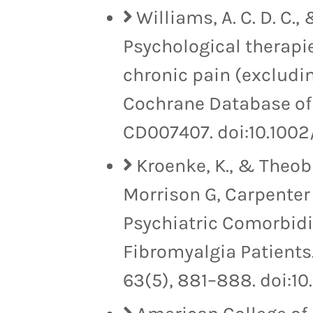
Williams, A. C. D. C.,
Psychological therapi
chronic pain (excludi
Cochrane Database of 
CD007407. doi:10.100
Kroenke, K., & Theoba
Morrison G, Carpenter 
Psychiatric Comorbidi
Fibromyalgia Patients
63(5), 881–888. doi:1