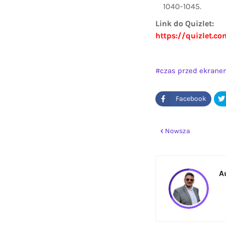
1040-1045.
Link do Quizlet:
https://quizlet.c
czas przed ekran
Nowsza
A