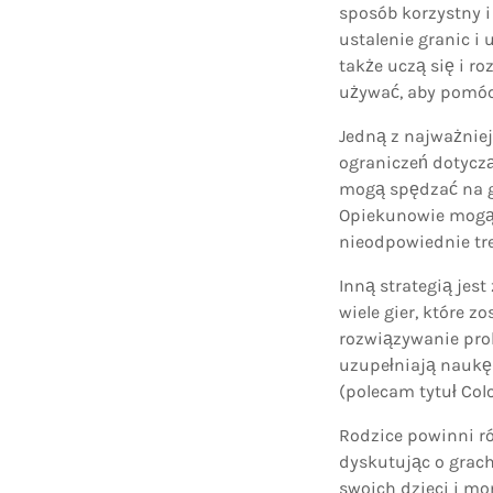
sposób korzystny i
ustalenie granic i 
także uczą się i r
używać, aby pomóc 
Jedną z najważniej
ograniczeń dotyczą
mogą spędzać na gr
Opiekunowie mogą r
nieodpowiednie tre
Inną strategią jes
wiele gier, które 
rozwiązywanie prob
uzupełniają naukę 
(polecam tytuł Col
Rodzice powinni ró
dyskutując o grach
swoich dzieci i mo