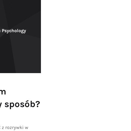
c Psychology
om
y sposób?
 z rozrywki w