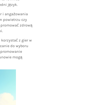
dni język.
er i angażowania
ym powietrzu czy
 i promować zdrową
i.
korzystać z gier w
ęcanie do wyboru
z promowanie
kunowie mogą