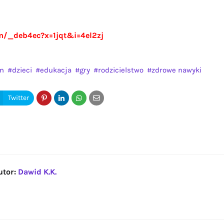
om/_deb4ec?x=1jqt&i=4el2zj
em
dzieci
edukacja
gry
rodzicielstwo
zdrowe nawyki
utor:
Dawid K.K.