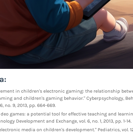
a:
vement in children's electronic gaming: the relationship betw
aming and children's gaming behavior." Cyberpsychology, Beh
6, no. 9, 2013, pp. 664-669.
deo games: a potential tool for effective teaching and learnin
ology Development and Exchange, vol. 6, no. 1, 2013, pp. 1-14.
 electronic media on children's development." Pediatrics, vol. 128