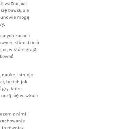
ch ważne jest
się bawią, ale
iekunowie mogą
wy.
jasnych zasad i
owych, które dzieci
er, w które grają.
lokować
 naukę. Istnieje
i, takich jak
gry, które
 uczą się w szkole
azem z nimi i
ć zachowanie
 to również