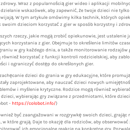
 zdrowy. Wraz z popularnością gier wideo i aplikacji mobilny
udzielanie wskazówek, aby zapewnić, że twoje dzieci nie tylko 
ozwijają. W tym artykule omówimy kilka technik, których op
swoim dzieciom korzystać z gier w sposób korzystny i zdro
szych rzeczy, jakie mogą zrobić opiekunowie, jest ustalenie 
cych korzystania z gier. Obejmuje to określenie limitów czas
aniu w gry każdego dnia, a także monitorowanie rodzajów gi
ównież korzystać z funkcji kontroli rodzicielskiej, aby zab
ści i ograniczyć dostęp do określonych gier.
t zachęcanie dzieci do grania w gry edukacyjne, które promują
zostały zaprojektowane, aby nauczać dzieci nowych umiejętnośc
lemów i myślenie krytyczne. Rodzice mogą również wybierać 
dzieci, wybierając gry związane z przedmiotami, które dzieci
obot -
https://colobot.info/
)
wnież być zaangażowani w rozgrywkę swoich dzieci, grając r
, w które grają. Daje to okazję dla rodziców, aby obserwowa
nitorować ich emocjonalne reakcje na konkretne gry. Pozwala