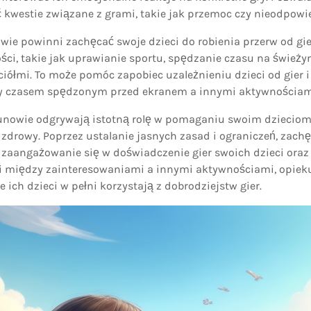
kwestie związane z grami, takie jak przemoc czy nieodpowie
wie powinni zachęcać swoje dzieci do robienia przerw od gi
ści, takie jak uprawianie sportu, spędzanie czasu na śwież
ciółmi. To może pomóc zapobiec uzależnieniu dzieci od gier
 czasem spędzonym przed ekranem a innymi aktywnościam
kunowie odgrywają istotną rolę w pomaganiu swoim dzieciom 
 zdrowy. Poprzez ustalanie jasnych zasad i ograniczeń, zach
, zaangażowanie się w doświadczenie gier swoich dzieci ora
 między zainteresowaniami a innymi aktywnościami, opie
 ich dzieci w pełni korzystają z dobrodziejstw gier.