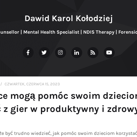
Dawid Karol Kołodziej
ounsellor | Mental Health Specialist | NDIS Therapy | Forensi
CZWARTEK, CZERWCA 15, 2023
ice mogą pomóc swoim dzieci
 z gier w produktywny i zdrow
że być trudno wiedzieć, jak pomóc swoim dzieciom korzystać